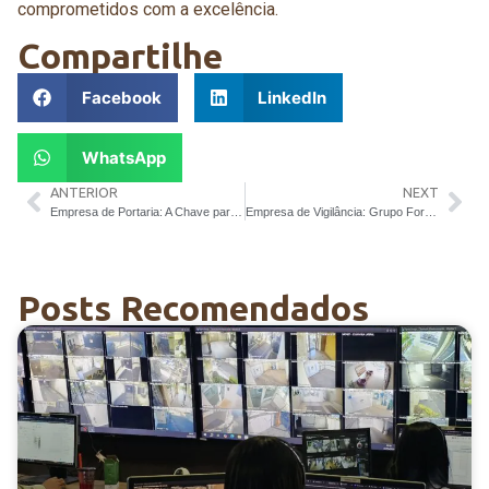
comprometidos com a excelência.
Compartilhe
Facebook
LinkedIn
WhatsApp
ANTERIOR
NEXT
Empresa de Portaria: A Chave para a Segurança
Empresa de Vigilância: Grupo Força Tarefa
Posts Recomendados