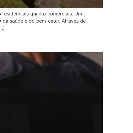
 residenciais quanto comerciais. Um
 da saúde e do bem-estar. Através de
[…]