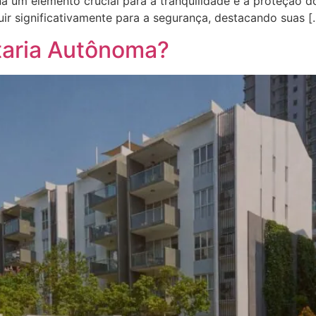
 um elemento crucial para a tranquilidade e a proteção do
r significativamente para a segurança, destacando suas [
taria Autônoma?