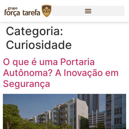
Categoria:
Curiosidade
O que é uma Portaria
Autônoma? A Inovação em
Segurança