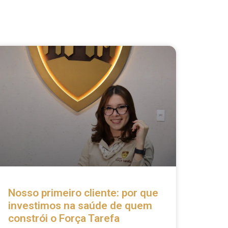
Nosso primeiro cliente: por que
investimos na saúde de quem
constrói o Força Tarefa