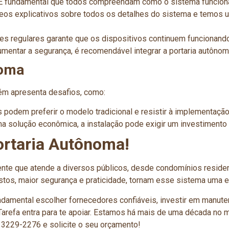
 fundamental que todos compreendam como o sistema funciona e
eos explicativos sobre todos os detalhes do sistema e temos um
es regulares garante que os dispositivos continuem funcionand
mentar a segurança, é recomendável integrar a portaria autôno
noma
ém apresenta desafios, como:
podem preferir o modelo tradicional e resistir à implementação
 solução econômica, a instalação pode exigir um investimento ini
ortaria Autônoma!
te que atende a diversos públicos, desde condomínios residen
ustos, maior segurança e praticidade, tornam esse sistema uma e
amental escolher fornecedores confiáveis, investir em manute
Tarefa entra para te apoiar. Estamos há mais de uma década no 
) 3229-2276 e solicite o seu orçamento!