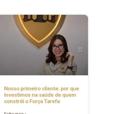
Nosso primeiro cliente: por que
investimos na saúde de quem
constrói o Força Tarefa