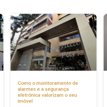
Como o monitoramento de
alarmes e a segurança
eletrônica valorizam o seu
imóvel