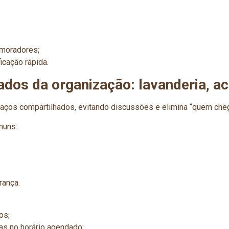
 moradores;
icação rápida.
dos da organização: lavanderia, a
ços compartilhados, evitando discussões e elimina “quem cheg
muns:
rança.
os;
as no horário agendado;