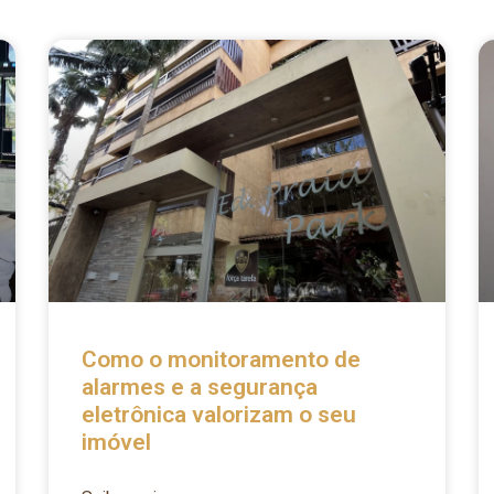
Como o monitoramento de
alarmes e a segurança
eletrônica valorizam o seu
imóvel