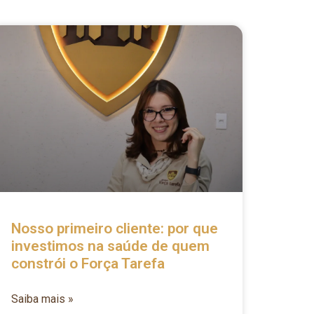
Nosso primeiro cliente: por que
investimos na saúde de quem
constrói o Força Tarefa
Saiba mais »