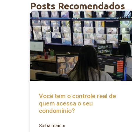
Posts Recomendados
Você tem o controle real de
quem acessa o seu
condomínio?
Saiba mais »