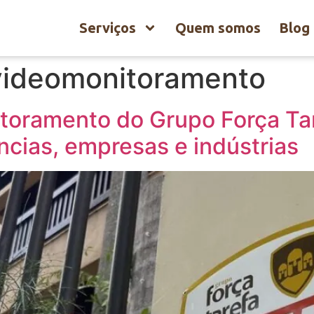
Serviços
Quem somos
Blog
videomonitoramento
oramento do Grupo Força Tar
ências, empresas e indústrias